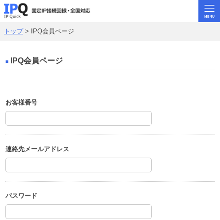
トップ
> IPQ会員ページ
トップ
固定･IPoE
IPQ会員ページ
固定･ギガ系
固定･メガ系
お客様番号
ビジネス回線
固定･ADSL
よくある質問
連絡先メールアドレス
お問い合わせ
rat.jpトップ
パスワード