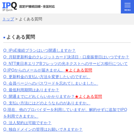
トップ
> よくある質問
トップ
固定･IPoE
よくある質問
固定･ギガ系
Q: IPoE接続プランはいつ開通しますか？
固定･メガ系
Q: 月額更新料金のクレジットカード決済日・口座振替日はいつですか？
Q: NTT東日本エリアBフレッツの光ネクストへのサービス移行について
ビジネス回線
Q.IPQからのメールが届きません。
★よくある質問
Q. 更新料金の支払い方法を変更したいのですが。
固定･ADSL
Q. 会員ページへのパスワードを忘れてしまいました。
よくある質問
Q. 最低利用期間はありますか？
Q: 開通までにどれくらいかかりますか？
★よくある質問
お問い合わせ
Q. 支払い方法にはどのようなものがありますか。
Q.現在、他のプロバイダーを利用していますが、解約せずに追加でIPQ
rat.jpトップ
を利用できますか。
Q. 法人契約は可能ですか？
Q. 独自ドメインの管理はお願いできますか？