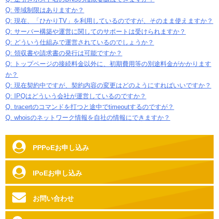
Q: 帯域制限はありますか？
Q: 現在、「ひかりTV」を利用しているのですが、そのまま使えますか？
Q: サーバー構築や運営に関してのサポートは受けられますか？
Q: どういう仕組みで運営されているのでしょうか？
Q: 領収書や請求書の発行は可能ですか？
Q: トップページの接続料金以外に、初期費用等の別途料金がかかります
か？
Q: 現在契約中ですが、契約内容の変更はどのようにすればいいですか？
Q: IPQはどういう会社が運営しているのですか？
Q. tracertのコマンドを打つと途中でtimeoutするのですが？
Q. whoisのネットワーク情報を自社の情報にできますか？
PPPoEお申し込み
IPoEお申し込み
お問い合わせ