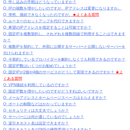
Q: 申し込みの手順はどうなっていますか？
Q. IPの個数を増やしたいのですが、IPアドレスは変更になりますか。
Q. 突然、接続できなくなったのですが。
★よくある質問
Q: ルーターのセットアップを代行できますか？
Q: 希望のIPアドレスを指定することは可能ですか？
Q: 固定IPを複数契約し、それぞれを複数回線で利用することはできます
か？
Q: 複数IPを契約して、外部に公開するサーバーと公開しないサーバーを
分けられますか？
Q: 今契約しているプロバイダーを解約しなくても利用できるのですか？
Q: 固定IP数はいくつがお勧めでしょうか？
Q: 固定IPが2個や4個のサービスがどうして実現できるのですか？
★よ
くある質問
Q: VPN接続を利用しているのですか？
Q: 固定IP数を増やしたいのですがどうすればいいですか？
Q: メールアドレスとホームページスペースはもらえますか？
Q: ポートの制限などはかかっていますか？
Q: セキュリティは大丈夫でしょうか？
Q: サーバーには何が適しているのでしょうか？
Q: 逆引きホスト名は設定できますか？
Q: 逆引きホスト名のDNSの権限委譲はできますか？