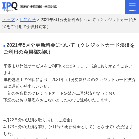
トップ
>
お知らせ
> 2021年5月分更新料金について（クレジットカード決
トップ
済をご利用の会員様対象）
固定･IPoE
固定･ギガ系
2021年5月分更新料金について（クレジットカード決済を
ご利用の会員様対象）
固定･メガ系
平素より弊社サービスをご利用いただきまして、誠にありがとうござい
ビジネス回線
ます。
事務処理上の関係により、2021年5月分更新料金のクレジットカード決済
固定･ADSL
日に遅延が発生したため、
よくある質問
一部のお客様のクレジットカード決済が二重決済となっており、
下記のとおり処理をおこないましたのでご連絡いたします。
お問い合わせ
rat.jpトップ
4月22日分の決済を取り消し（ご返金）
4月23日分の決済を有効（5月分の更新料金として）とさせていただきま
した。