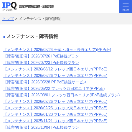
トップ
> メンテナンス・障害情報
トップ
固定･IPoE
メンテナンス・障害情報
固定･ギガ系
【メンテナンス】2026/08/24 千葉・埼玉・長野エリア(PPPoE)
固定･メガ系
【障害/復旧済】2026/07/26 IPoE接続プラン
【障害/復旧済】2026/07/23 IPoE接続プラン
ビジネス回線
【メンテナンス】2026/08/12 フレッツ西日本エリア(PPPoE)
【メンテナンス】2026/06/26 フレッツ西日本エリア(PPPoE)
固定･ADSL
【障害/復旧済】2026/05/28 PPPoE接続サービス
よくある質問
【障害/復旧済】2026/05/22 フレッツ西日本エリア(PPPoE)
【障害/復旧済】2026/03/01 フレッツ西日本エリア(IPoE接続プラン)
お問い合わせ
【メンテナンス】2026/02/26 フレッツ西日本エリア(PPPoE)
【メンテナンス】2026/02/26 フレッツ東日本エリア(PPPoE)
rat.jpトップ
【メンテナンス】2026/01/20 フレッツ西日本エリア(PPPoE)
【メンテナンス】2025/11/21 フレッツ西日本エリア(PPPoE)
【障害/復旧済】2025/10/04 IPoE接続プラン