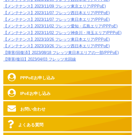
【メンテナンス】2023/11/09 フレッツ東京エリア(PPPoE)
【メンテナンス】2023/11/07 フレッツ西日本エリア(PPPoE)
【メンテナンス】2023/11/07 フレッツ東日本エリア(PPPoE)
【メンテナンス】2023/11/02 フレッツ愛知・広島エリア(PPPoE)
【メンテナンス】2023/11/02 フレッツ神奈川・埼玉エリア(PPPoE)
【メンテナンス】2023/10/26 フレッツ東日本エリア(PPPoE)
【メンテナンス】2023/10/26 フレッツ西日本エリア(PPPoE)
【障害/回復済】2023/08/18 フレッツ東日本エリアの一部(PPPoE)
【障害/復旧】2023/04/03 フレッツ光回線
PPPoEお申し込み
IPoEお申し込み
お問い合わせ
よくある質問