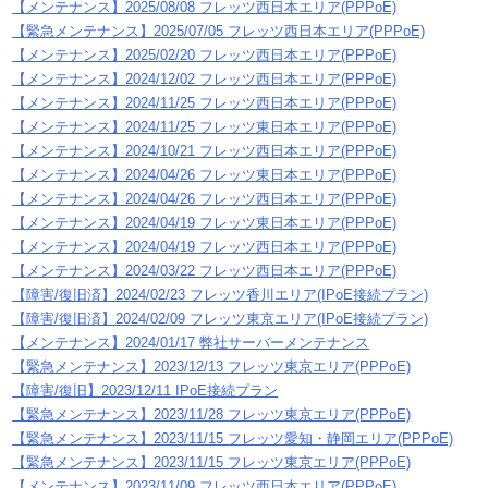
【メンテナンス】2025/08/08 フレッツ西日本エリア(PPPoE)
【緊急メンテナンス】2025/07/05 フレッツ西日本エリア(PPPoE)
【メンテナンス】2025/02/20 フレッツ西日本エリア(PPPoE)
【メンテナンス】2024/12/02 フレッツ西日本エリア(PPPoE)
【メンテナンス】2024/11/25 フレッツ西日本エリア(PPPoE)
【メンテナンス】2024/11/25 フレッツ東日本エリア(PPPoE)
【メンテナンス】2024/10/21 フレッツ西日本エリア(PPPoE)
【メンテナンス】2024/04/26 フレッツ東日本エリア(PPPoE)
【メンテナンス】2024/04/26 フレッツ西日本エリア(PPPoE)
【メンテナンス】2024/04/19 フレッツ東日本エリア(PPPoE)
【メンテナンス】2024/04/19 フレッツ西日本エリア(PPPoE)
【メンテナンス】2024/03/22 フレッツ西日本エリア(PPPoE)
【障害/復旧済】2024/02/23 フレッツ香川エリア(IPoE接続プラン)
【障害/復旧済】2024/02/09 フレッツ東京エリア(IPoE接続プラン)
【メンテナンス】2024/01/17 弊社サーバーメンテナンス
【緊急メンテナンス】2023/12/13 フレッツ東京エリア(PPPoE)
【障害/復旧】2023/12/11 IPoE接続プラン
【緊急メンテナンス】2023/11/28 フレッツ東京エリア(PPPoE)
【緊急メンテナンス】2023/11/15 フレッツ愛知・静岡エリア(PPPoE)
【緊急メンテナンス】2023/11/15 フレッツ東京エリア(PPPoE)
【メンテナンス】2023/11/09 フレッツ西日本エリア(PPPoE)