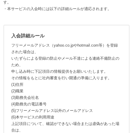
す。
・本サービスの入会時には以下の詳細ルールが適応されます。
入会詳細ルール
フリーメールアドレス（yahoo.co.jpやhotmail.com等）を登録
された場合は、
いたずらによる登録の防止やメール不達による連絡不備防止の
ため、
申し込み時に下記項目の情報提供をお願いいたします。
その情報をもとに社内審査を行い開通の準備に入ります。
(1)住所
(2)職業
(3)勤務先会社名
(4)勤務先の電話番号
(5)フリーメールアドレス以外のメールアドレス
(6)本サービスの利用用途
上記項目について、確認ができない場合または虚偽があった場
合は、