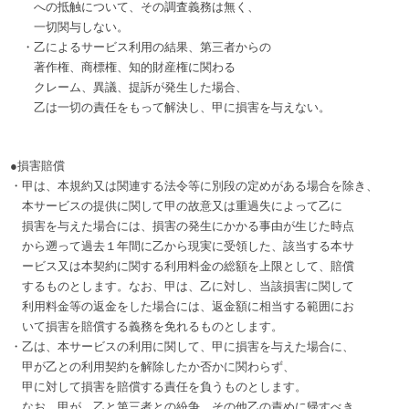
への抵触について、その調査義務は無く、
一切関与しない。
・乙によるサービス利用の結果、第三者からの
著作権、商標権、知的財産権に関わる
クレーム、異議、提訴が発生した場合、
乙は一切の責任をもって解決し、甲に損害を与えない。
●損害賠償
・甲は、本規約又は関連する法令等に別段の定めがある場合を除き、
本サービスの提供に関して甲の故意又は重過失によって乙に
損害を与えた場合には、損害の発生にかかる事由が生じた時点
から遡って過去１年間に乙から現実に受領した、該当する本サ
ービス又は本契約に関する利用料金の総額を上限として、賠償
するものとします。なお、甲は、乙に対し、当該損害に関して
利用料金等の返金をした場合には、返金額に相当する範囲にお
いて損害を賠償する義務を免れるものとします。
・乙は、本サービスの利用に関して、甲に損害を与えた場合に、
甲が乙との利用契約を解除したか否かに関わらず、
甲に対して損害を賠償する責任を負うものとします。
なお、甲が、乙と第三者との紛争、その他乙の責めに帰すべき