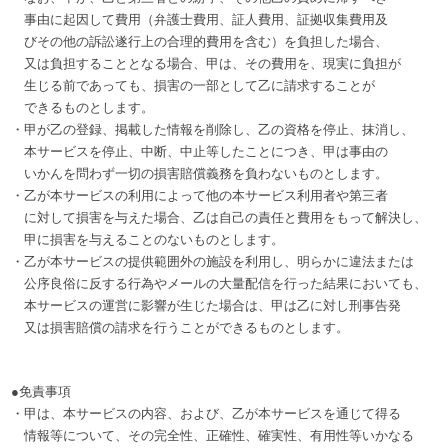
事由に起因して費用（弁護士費用、証人費用、証拠収集費用及
びその他の訴訟遂行上の合理的費用を含む）を負担した場合、
又は負担することとなる場合、甲は、その費用を、現実に負担が
生じる前であっても、損害の一部として乙に請求することが
できるものとします。
・甲が乙の登録、掲載した情報を削除し、乙の資格を停止、抹消し、
本サービスを停止、中断、中止等したことにつき、甲は事由の
いかんを問わず一切の損害賠償義務を負わないものとします。
・乙が本サービスの利用によって他の本サービス利用者や第三者
に対して損害を与えた場合、乙は自己の責任と費用をもって解決し、
甲に損害を与えることのないものとします。
・乙が本サービスの提供範囲外の施設を利用し、明らかに違法または
公序良俗に反する行為やメールの大量配信を行った結果においても、
本サービスの運営に影響が生じた場合は、甲は乙に対し刑事告発
又は損害賠償の請求を行うことができるものとします。
●免責事項
・甲は、本サービスの内容、および、乙が本サービスを通じて得る
情報等について、その完全性、正確性、確実性、有用性等いかなる