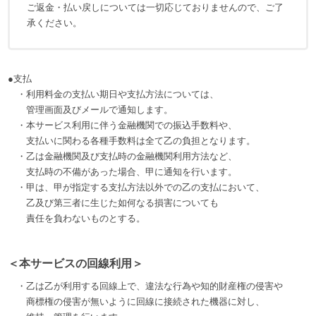
ご返金・払い戻しについては一切応じておりませんので、ご了
承ください。
●支払
・利用料金の支払い期日や支払方法については、
管理画面及びメールで通知します。
・本サービス利用に伴う金融機関での振込手数料や、
支払いに関わる各種手数料は全て乙の負担となります。
・乙は金融機関及び支払時の金融機関利用方法など、
支払時の不備があった場合、甲に通知を行います。
・甲は、甲が指定する支払方法以外での乙の支払において、
乙及び第三者に生じた如何なる損害についても
責任を負わないものとする。
＜本サービスの回線利用＞
・乙は乙が利用する回線上で、違法な行為や知的財産権の侵害や
商標権の侵害が無いように回線に接続された機器に対し、