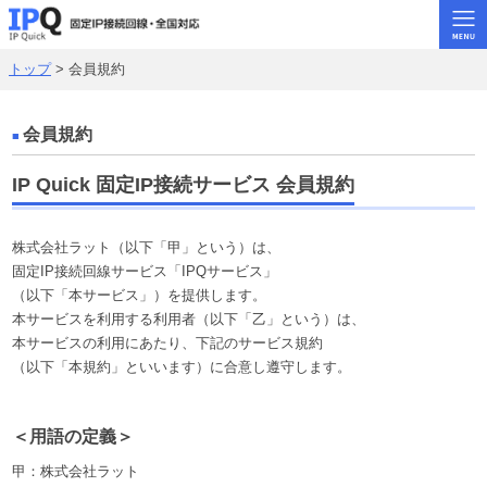
トップ
> 会員規約
トップ
固定･IPoE
会員規約
固定･ギガ系
IP Quick 固定IP接続サービス 会員規約
固定･メガ系
ビジネス回線
株式会社ラット（以下「甲」という）は、
固定IP接続回線サービス「IPQサービス」
固定･ADSL
（以下「本サービス」）を提供します。
本サービスを利用する利用者（以下「乙」という）は、
よくある質問
本サービスの利用にあたり、下記のサービス規約
（以下「本規約」といいます）に合意し遵守します。
お問い合わせ
rat.jpトップ
＜用語の定義＞
甲：株式会社ラット