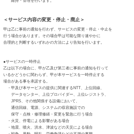
維持・管理を行います。
＜サービス内容の変更・停止・廃止＞
甲は乙に事前の通知を行わず、サービスの変更・停止・中止を
行う場合があります。その場合甲は可能な限り速やかに
合理的と判断するいずれかの方法により告知を行います。
●サービスの一時停止
乙は以下の場合に、甲が乙及び第三者に事前の通知を行って
いるかどうかに関わらず、甲が本サービスを一時停止する
場合がある事を承諾する。
・甲及び本サービスの提供に関連するNTT、上位回線、
データセンター、上位プロバイダー、上位レジストラ、
JPRS、その他関係する設備において、
通信回線、電源、システムの収容施設での
保守・点検・修理修繕・変更を緊急に行う場合
・火災、停電による影響がある場合
・地震、噴火、洪水、津波などの天災による場合
・戦争、暴動、騒乱、労働争議などの不測の事態