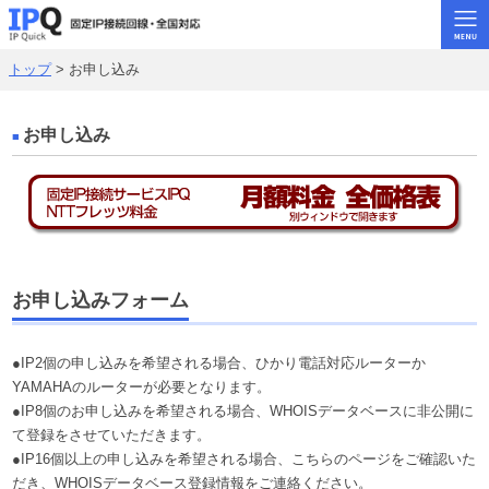
トップ
> お申し込み
トップ
固定･IPoE
お申し込み
固定･ギガ系
固定･メガ系
ビジネス回線
固定･ADSL
お申し込みフォーム
よくある質問
●IP2個の申し込みを希望される場合、ひかり電話対応ルーターか
お問い合わせ
YAMAHAのルーターが必要となります。
●IP8個のお申し込みを希望される場合、WHOISデータベースに非公開に
rat.jpトップ
て登録をさせていただきます。
●IP16個以上の申し込みを希望される場合、こちらのページをご確認いた
だき、WHOISデータベース登録情報をご連絡ください。